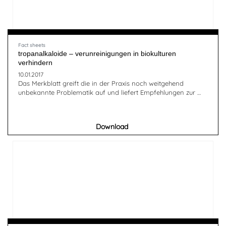
Fact sheets
tropanalkaloide – verunreinigungen in biokulturen
verhindern
10.01.2017
Das Merkblatt greift die in der Praxis noch weitgehend
unbekannte Problematik auf und liefert Empfehlungen zur …
Download