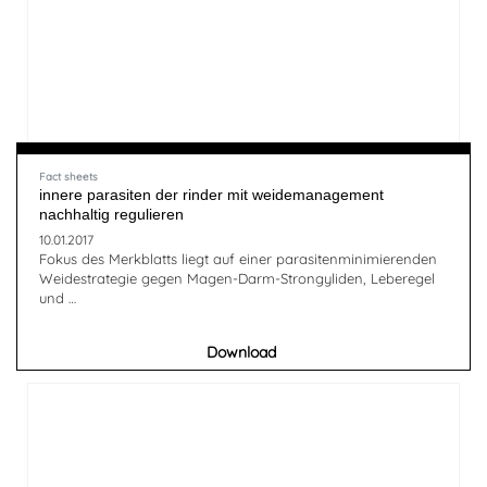
Fact sheets
innere parasiten der rinder mit weidemanagement
nachhaltig regulieren
10.01.2017
Fokus des Merkblatts liegt auf einer parasitenminimierenden
Weidestrategie gegen Magen-Darm-Strongyliden, Leberegel
und …
Download