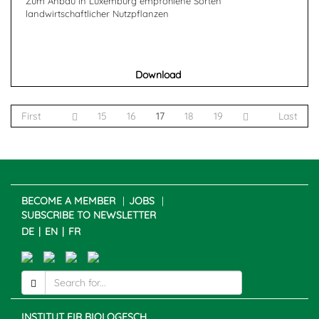
Zum Anbau in Luxemburg empfohlene Sorten
landwirtschaftlicher Nutzpflanzen
Download
First
15
16
17
18
19
Last
BECOME A MEMBER
JOBS
SUBSCRIBE TO NEWSLETTER
DE
EN
FR
INSTITUT FIR BIOLOGESCH