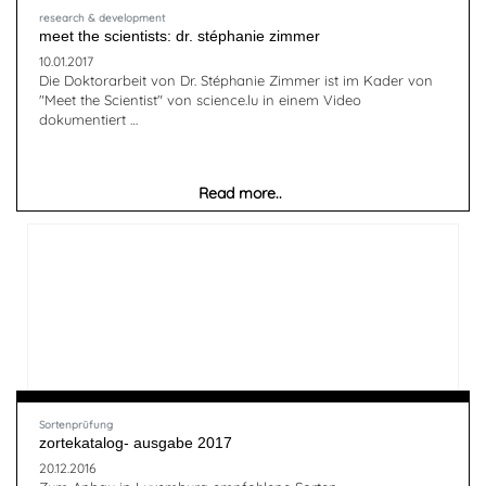
research & development
meet the scientists: dr. stéphanie zimmer
10.01.2017
Die Doktorarbeit von Dr. Stéphanie Zimmer ist im Kader von
"Meet the Scientist" von science.lu in einem Video
dokumentiert …
Read more..
Sortenprüfung
zortekatalog- ausgabe 2017
20.12.2016