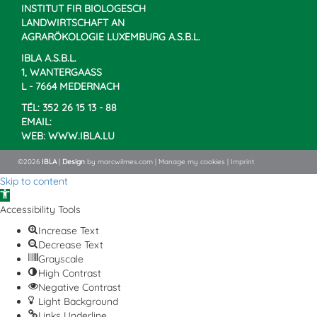
INSTITUT FIR BIOLOGESCH
LANDWIRTSCHAFT AN
AGRARÖKOLOGIE LUXEMBURG A.S.B.L.
IBLA A.S.B.L.
1, WANTERGAASS
L - 7664 MEDERNACH
TÉL: 352 26 15 13 - 88
EMAIL:
WEB:
WWW.IBLA.LU
©2026
IBLA
|
Design
by
marcwilmes.com
|
Manage my cookies
|
Imprint
Skip to content
Open
toolbar
Accessibility Tools
Increase Text
Decrease Text
Grayscale
High Contrast
Negative Contrast
Light Background
Links Underline