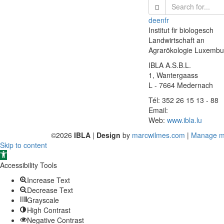
de
en
fr
Institut fir biologesch
Landwirtschaft an
Agrarökologie Luxemburg
IBLA A.S.B.L.
1, Wantergaass
L - 7664 Medernach
Tél: 352 26 15 13 - 88
Email:
Web:
www.ibla.lu
©2026
IBLA
|
Design
by
marcwilmes.com
|
Manage m
Skip to content
Open
toolbar
Accessibility Tools
Increase Text
Decrease Text
Grayscale
High Contrast
Negative Contrast