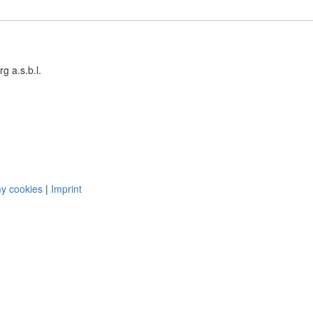
 a.s.b.l.
y cookies
|
Imprint