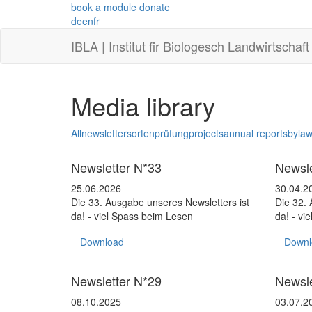
book a module
donate
de
en
fr
IBLA | Institut fir Biologesch Landwirtschaf
Media library
All
newsletter
sortenprüfung
projects
annual reports
byla
Newsletter
Newslett
Newsletter N*33
Newsle
25.06.2026
30.04.2
Die 33. Ausgabe unseres Newsletters ist
Die 32. 
da! - viel Spass beim Lesen
da! - vi
Download
Downl
Newsletter
Newslett
Newsletter N*29
Newsle
08.10.2025
03.07.2