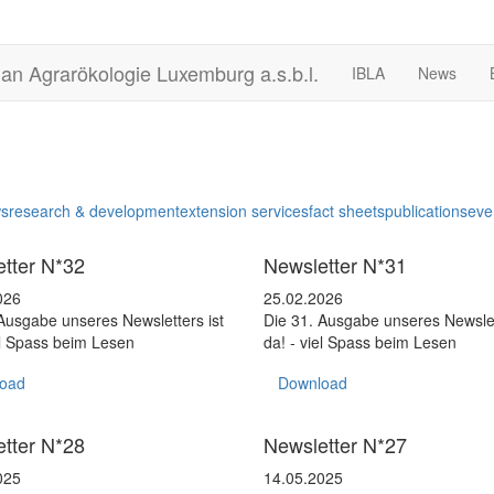
t an Agrarökologie Luxemburg a.s.b.l.
IBLA
News
ws
research & development
extension services
fact sheets
publications
eve
er
Newsletter
tter N*32
Newsletter N*31
026
25.02.2026
Ausgabe unseres Newsletters ist
Die 31. Ausgabe unseres Newslet
el Spass beim Lesen
da! - viel Spass beim Lesen
oad
Download
er
Newsletter
tter N*28
Newsletter N*27
025
14.05.2025