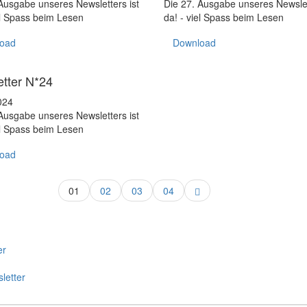
Ausgabe unseres Newsletters ist
Die 27. Ausgabe unseres Newslet
el Spass beim Lesen
da! - viel Spass beim Lesen
oad
Download
er
tter N*24
024
Ausgabe unseres Newsletters ist
el Spass beim Lesen
oad
01
02
03
04
er
letter