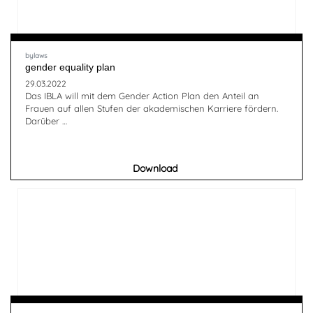
bylaws
gender equality plan
29.03.2022
Das IBLA will mit dem Gender Action Plan den Anteil an
Frauen auf allen Stufen der akademischen Karriere fördern.
Darüber …
Download