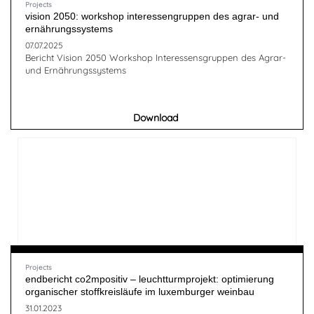
Projects
vision 2050: workshop interessengruppen des agrar- und
ernährungssystems
07.07.2025
Bericht Vision 2050 Workshop Interessensgruppen des Agrar-
und Ernährungssystems
Download
Projects
endbericht co2mpositiv – leuchtturmprojekt: optimierung
organischer stoffkreisläufe im luxemburger weinbau
31.01.2023