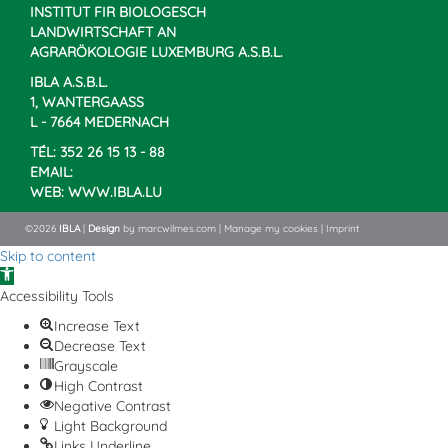
INSTITUT FIR BIOLOGESCH
LANDWIRTSCHAFT AN
AGRARÖKOLOGIE LUXEMBURG A.S.B.L.
IBLA A.S.B.L.
1, WANTERGAASS
L - 7664 MEDERNACH
TÉL: 352 26 15 13 - 88
EMAIL:
WEB:
WWW.IBLA.LU
©2026
IBLA
|
Design
by
marcwilmes.com
|
Manage my cookies
|
Imprint
Skip to content
Open
toolbar
Accessibility Tools
Increase Text
Decrease Text
Grayscale
High Contrast
Negative Contrast
Light Background
Links Underline