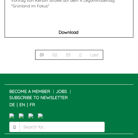
Vortrag von Kerstin Struwe auf dem 9. Leguminosentag
"Grünland im Fokus"
Download
01
02
03
Last
BECOME A MEMBER
JOBS
SUBSCRIBE TO NEWSLETTER
DE
EN
FR