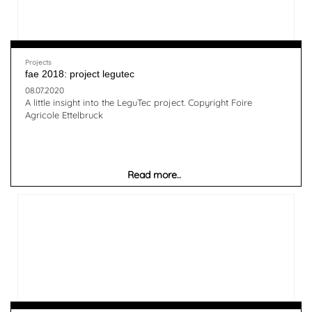
Projects
fae 2018: project legutec
08.07.2020
A little insight into the LeguTec project. Copyright Foire
Agricole Ettelbruck
Read more..