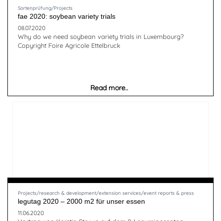
Sortenprüfung/Projects
fae 2020: soybean variety trials
08.07.2020
Why do we need soybean variety trials in Luxembourg?
Copyright Foire Agricole Ettelbruck
Read more..
Projects/research & development/extension services/event reports & press
legutag 2020 – 2000 m2 für unser essen
11.06.2020