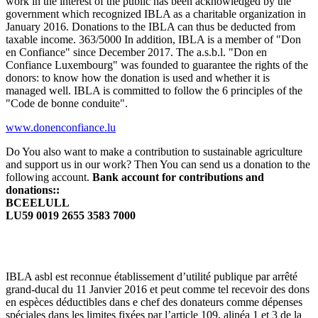
work in the interest of the public has been acknowledged by the
government which recognized IBLA as a charitable organization in
January 2016. Donations to the IBLA can thus be deducted from
taxable income. 363/5000 In addition, IBLA is a member of "Don
en Confiance" since December 2017. The a.s.b.l. "Don en
Confiance Luxembourg" was founded to guarantee the rights of the
donors: to know how the donation is used and whether it is
managed well. IBLA is committed to follow the 6 principles of the
"Code de bonne conduite".
www.donenconfiance.lu
Do You also want to make a contribution to sustainable agriculture
and support us in our work? Then You can send us a donation to the
following account.
Bank account for contributions and
donations::
BCEELULL
LU59 0019 2655 3583 7000
IBLA asbl est reconnue établissement d’utilité publique par arrêté
grand-ducal du 11 Janvier 2016 et peut comme tel recevoir des dons
en espèces déductibles dans e chef des donateurs comme dépenses
spéciales dans les limites fixées par l’article 109, alinéa 1 et 3 de la