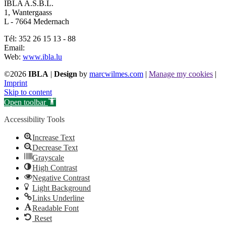
IBLA A.S.B.L.
1, Wantergaass
L - 7664 Medernach
Tél: 352 26 15 13 - 88
Email:
Web:
www.ibla.lu
©2026
IBLA
|
Design
by
marcwilmes.com
|
Manage my cookies
|
Imprint
Skip to content
Open toolbar
Accessibility Tools
Increase Text
Decrease Text
Grayscale
High Contrast
Negative Contrast
Light Background
Links Underline
Readable Font
Reset