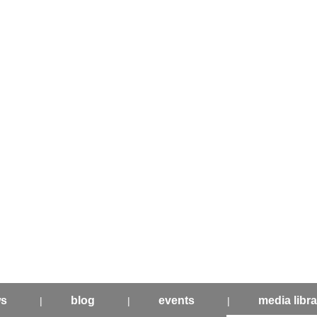
s
blog
events
media libra