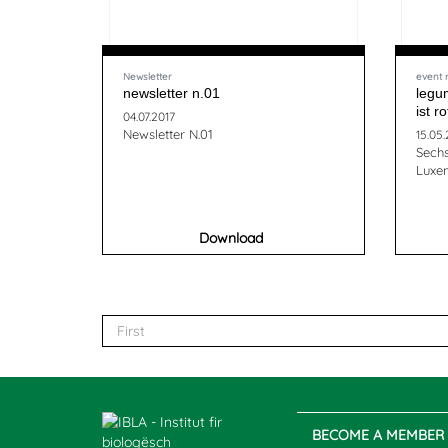
Newsletter
event 
newsletter n.01
legum
ist r
04.07.2017
Newsletter N.01
15.05.
Sech
Luxem
Download
First
BECOME A MEMBER