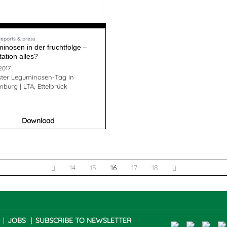
reports & press
inosen in der fruchtfolge –
otation alles?
2017
ster Leguminosen-Tag in
burg | LTA, Ettelbrück
Download
14
15
16
17
18
JOBS
SUBSCRIBE TO NEWSLETTER