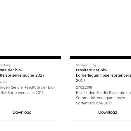
prüfung
Sortenprüfung
tate der bio-
resultate der bio-
offelsortenversuche 2017
körnerleguminosensortenver
2017
2018
finden Sie die Resultate der Bio-
27.02.2018
ffel-Sortenversuche 2017
Hier finden Sie die Resultate de
Sommerkörnerleguminosen-
Sortenversuche 2017
Download
Download