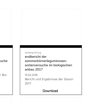
Sortenprüfung
endbericht der
suche
sommerkörnerleguminosen-
sortenversuche im biologischen
anbau 2017
r Bio-
19.02.2018
Bericht und Ergebnisse der Saison
2017
Download