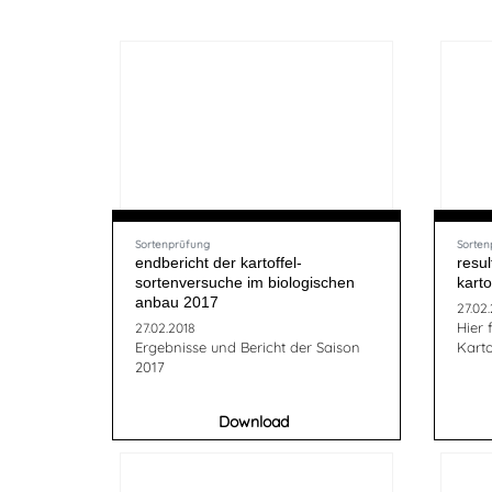
Sortenprüfung
Sorten
endbericht der kartoffel-
resul
sortenversuche im biologischen
kart
anbau 2017
27.02.
Hier 
27.02.2018
Ergebnisse und Bericht der Saison
Karto
2017
Download