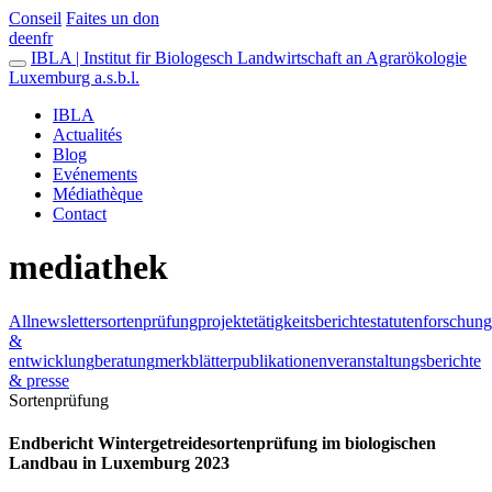
Conseil
Faites un don
de
en
fr
IBLA | Institut fir Biologesch Landwirtschaft an Agrarökologie
Luxemburg a.s.b.l.
IBLA
Actualités
Blog
Evénements
Médiathèque
Contact
mediathek
All
newsletter
sortenprüfung
projekte
tätigkeitsberichte
statuten
forschung
&
entwicklung
beratung
merkblätter
publikationen
veranstaltungsberichte
& presse
Sortenprüfung
Endbericht Wintergetreidesortenprüfung im biologischen
Landbau in Luxemburg 2023