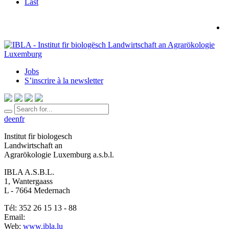
Last
Jobs
S’inscrire à la newsletter
de
en
fr
Institut fir biologesch
Landwirtschaft an
Agrarökologie Luxemburg a.s.b.l.
IBLA A.S.B.L.
1, Wantergaass
L - 7664 Medernach
Tél: 352 26 15 13 - 88
Email:
Web:
www.ibla.lu