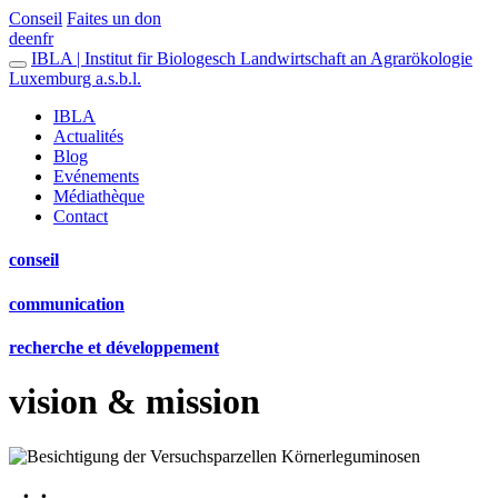
Conseil
Faites un don
de
en
fr
IBLA | Institut fir Biologesch Landwirtschaft an Agrarökologie
Luxemburg a.s.b.l.
IBLA
Actualités
Blog
Evénements
Médiathèque
Contact
conseil
communication
recherche et développement
vision & mission