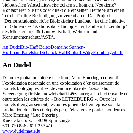
biologischen Wirtschaftsweise zeigen zu können. Neugierig?
Kontaktieren Sie uns oder direkt die einzelnen Betriebe um einen
Termin für Ihre Besichtigung zu vereinbaren. Das Projekt
"Demonstrationsbetriebe Biologischer Landbau" ist eine Initiative
im Rahmen des "Aktionsplans Biologischer Landbau Luxemburg"
des Ministeriums für Landwirtschaft, Weinbau und
Konsumentenschutz/ASTA.
An Dudel
Bio-Haff Baltes
Domaine Sunnen-
Hoffmann
Karelshaff
Schanck Haff
Biohaff Witry
Fromburgerhaff
An Dudel
D’une exploitation laitière classique, Marc Emering a converti
l’exploitation parentale en une exploitation d’engraissement de
poulets biologiques, il est devenu membre de l’association
Vereenegung fir Biolandwirtschaft Lëtzebuerg a.s.b.l. et travaille en
outre selon les critères de « Bio LËTZEBUERG ». Outre les
poulets d’engraissement, les autres piliers de l’entreprise sont la
production de pâtes et, depuis peu, l’élevage de poules pondeuses.
Marc Emering / Luc Emering
Rue de la croix, L-4998 Sprinkange
691 370 886 / 621 257 410
www.dudelmagie.lu