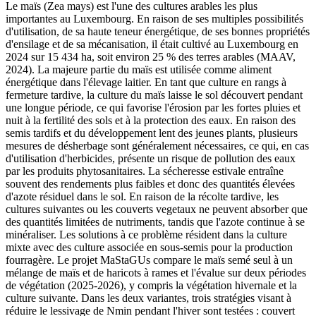
Le maïs (Zea mays) est l'une des cultures arables les plus
importantes au Luxembourg. En raison de ses multiples possibilités
d'utilisation, de sa haute teneur énergétique, de ses bonnes propriétés
d'ensilage et de sa mécanisation, il était cultivé au Luxembourg en
2024 sur 15 434 ha, soit environ 25 % des terres arables (MAAV,
2024). La majeure partie du maïs est utilisée comme aliment
énergétique dans l'élevage laitier. En tant que culture en rangs à
fermeture tardive, la culture du maïs laisse le sol découvert pendant
une longue période, ce qui favorise l'érosion par les fortes pluies et
nuit à la fertilité des sols et à la protection des eaux. En raison des
semis tardifs et du développement lent des jeunes plants, plusieurs
mesures de désherbage sont généralement nécessaires, ce qui, en cas
d'utilisation d'herbicides, présente un risque de pollution des eaux
par les produits phytosanitaires. La sécheresse estivale entraîne
souvent des rendements plus faibles et donc des quantités élevées
d'azote résiduel dans le sol. En raison de la récolte tardive, les
cultures suivantes ou les couverts vegetaux ne peuvent absorber que
des quantités limitées de nutriments, tandis que l'azote continue à se
minéraliser. Les solutions à ce problème résident dans la culture
mixte avec des culture associée en sous-semis pour la production
fourragère. Le projet MaStaGUs compare le maïs semé seul à un
mélange de maïs et de haricots à rames et l'évalue sur deux périodes
de végétation (2025-2026), y compris la végétation hivernale et la
culture suivante. Dans les deux variantes, trois stratégies visant à
réduire le lessivage de Nmin pendant l'hiver sont testées : couvert