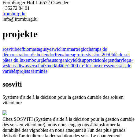
Fromburger Hof L-6572 Osweiler
+35272 84 01
fromburg.lu
info@fromburg.lu
projekte
sosviti
beefbio
mastagus
yeswiclim
smartregio
champs de
démonstration de bettendorf
renature
agroforst
vision 2050
blé dur et
pâtes du luxembourg
lefasus
organicyieldsup
precision
legendary
legu-
wsk
tassili
wasserschutz
merkblätter
2000 m² für unser essen
essais de
variétés
projets terminés
sosviti
Système d'aide à la décision pour la gestion durable des sols en
viticulture
Chez SOSVITI (Système d'aide à la décision pour la gestion durable
des sols en viticulture), nous nous engageons à transformer la
durabilité des vignobles en nous attaquant à l'un des plus grands
défis de l'agriculture : la dégradation des sols. Le changement