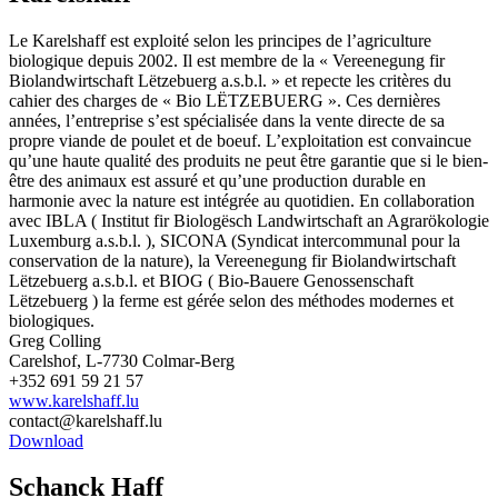
Le Karelshaff est exploité selon les principes de l’agriculture
biologique depuis 2002. Il est membre de la « Vereenegung fir
Biolandwirtschaft Lëtzebuerg a.s.b.l. » et repecte les critères du
cahier des charges de « Bio LËTZEBUERG ». Ces dernières
années, l’entreprise s’est spécialisée dans la vente directe de sa
propre viande de poulet et de boeuf. L’exploitation est convaincue
qu’une haute qualité des produits ne peut être garantie que si le bien-
être des animaux est assuré et qu’une production durable en
harmonie avec la nature est intégrée au quotidien. En collaboration
avec IBLA ( Institut fir Biologësch Landwirtschaft an Agrarökologie
Luxemburg a.s.b.l. ), SICONA (Syndicat intercommunal pour la
conservation de la nature), la Vereenegung fir Biolandwirtschaft
Lëtzebuerg a.s.b.l. et BIOG ( Bio-Bauere Genossenschaft
Lëtzebuerg ) la ferme est gérée selon des méthodes modernes et
biologiques.
Greg Colling
Carelshof, L-7730 Colmar-Berg
+352 691 59 21 57
www.karelshaff.lu
contact@karelshaff.lu
Download
Schanck Haff