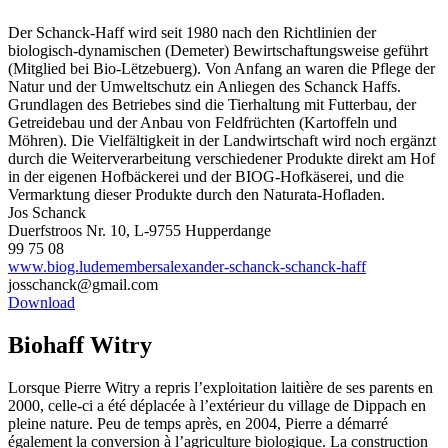
Der Schanck-Haff wird seit 1980 nach den Richtlinien der
biologisch-dynamischen (Demeter) Bewirtschaftungsweise geführt
(Mitglied bei Bio-Lëtzebuerg). Von Anfang an waren die Pflege der
Natur und der Umweltschutz ein Anliegen des Schanck Haffs.
Grundlagen des Betriebes sind die Tierhaltung mit Futterbau, der
Getreidebau und der Anbau von Feldfrüchten (Kartoffeln und
Möhren). Die Vielfältigkeit in der Landwirtschaft wird noch ergänzt
durch die Weiterverarbeitung verschiedener Produkte direkt am Hof
in der eigenen Hofbäckerei und der BIOG-Hofkäserei, und die
Vermarktung dieser Produkte durch den Naturata-Hofladen.
Jos Schanck
Duerfstroos Nr. 10, L-9755 Hupperdange
99 75 08
www.biog.ludemembersalexander-schanck-schanck-haff
josschanck@gmail.com
Download
Biohaff Witry
Lorsque Pierre Witry a repris l’exploitation laitière de ses parents en
2000, celle-ci a été déplacée à l’extérieur du village de Dippach en
pleine nature. Peu de temps après, en 2004, Pierre a démarré
également la conversion à l’agriculture biologique. La construction