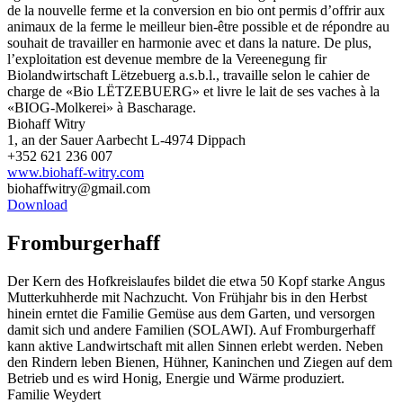
de la nouvelle ferme et la conversion en bio ont permis d’offrir aux
animaux de la ferme le meilleur bien-être possible et de répondre au
souhait de travailler en harmonie avec et dans la nature. De plus,
l’exploitation est devenue membre de la Vereenegung fir
Biolandwirtschaft Lëtzebuerg a.s.b.l., travaille selon le cahier de
charge de «Bio LËTZEBUERG» et livre le lait de ses vaches à la
«BIOG-Molkerei» à Bascharage.
Biohaff Witry
1, an der Sauer Aarbecht L-4974 Dippach
+352 621 236 007
www.biohaff-witry.com
biohaffwitry@gmail.com
Download
Fromburgerhaff
Der Kern des Hofkreislaufes bildet die etwa 50 Kopf starke Angus
Mutterkuhherde mit Nachzucht. Von Frühjahr bis in den Herbst
hinein erntet die Familie Gemüse aus dem Garten, und versorgen
damit sich und andere Familien (SOLAWI). Auf Fromburgerhaff
kann aktive Landwirtschaft mit allen Sinnen erlebt werden. Neben
den Rindern leben Bienen, Hühner, Kaninchen und Ziegen auf dem
Betrieb und es wird Honig, Energie und Wärme produziert.
Familie Weydert