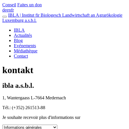
Conseil
Faites un don
de
en
fr
IBLA | Institut fir Biologesch Landwirtschaft an Agrarökologie
Luxemburg a.s.b.l.
IBLA
Actualités
Blog
Evénements
Médiathèque
Contact
kontakt
ibla a.s.b.l.
1, Wantergaass L-7664 Medernach
Tél.: (+352) 261513-88
Je souhaite recevoir plus d'informations sur