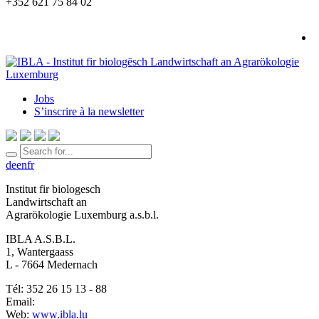
+352 621 75 84 02
Jobs
S’inscrire à la newsletter
de
en
fr
Institut fir biologesch
Landwirtschaft an
Agrarökologie Luxemburg a.s.b.l.
IBLA A.S.B.L.
1, Wantergaass
L - 7664 Medernach
Tél: 352 26 15 13 - 88
Email:
Web:
www.ibla.lu