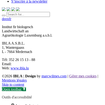
S’inscrire à la newsletter
de
en
fr
Institut fir biologesch
Landwirtschaft an
Agrarökologie Luxemburg a.s.b.l.
IBLA A.S.B.L.
1, Wantergaass
L - 7664 Medernach
Tél: 352 26 15 13 - 88
Email:
Web:
www.ibla.lu
©2026
IBLA
|
Design
by
marcwilmes.com
|
Gérer mes cookies
|
Mentions légales
Skip to content
Open toolbar
Outils d'accessibilité