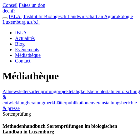
Conseil
Faites un don
de
en
fr
IBLA | Institut fir Biologesch Landwirtschaft an Agrarökologie
Luxemburg a.s.b.l.
IBLA
Actualités
Blog
Evénements
Médiathèque
Contact
Médiathèque
All
newsletter
sortenprüfung
projekte
tätigkeitsberichte
statuten
forschung
&
entwicklung
beratung
merkblätter
publikationen
veranstaltungsberichte
& presse
Sortenprüfung
Methodenhandbuch Sortenprüfungen im biologischen
Landbau in Luxemburg