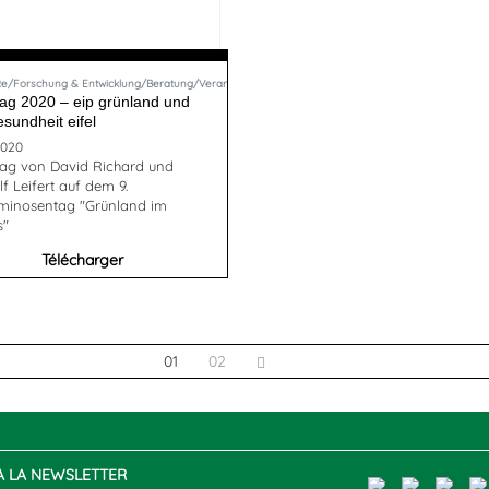
 & Presse
te/Forschung & Entwicklung/Beratung/Veranstaltungsberichte & Presse
tag 2020 – eip grünland und
esundheit eifel
2020
rag von David Richard und
f Leifert auf dem 9.
minosentag "Grünland im
s"
Télécharger
01
02
 À LA NEWSLETTER