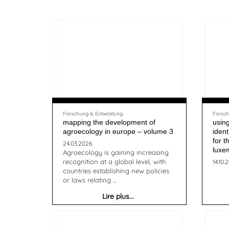
Forschung & Entwicklung
Forsch
mapping the development of
using
agroecology in europe – volume 3
ident
for t
24.03.2026
luxem
Agroecology is gaining increasing
recognition at a global level, with
14.10.
countries establishing new policies
or laws relating …
Lire plus...