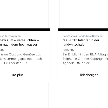
ung & Entwicklung
Forschung & Entwicklung/Beratung
rview zum « verseuchten »
fae 2020: talenter in der
n nach dem hochwasser
landwirtschaft
.2021
08.07.2020
 man Obst und Gemüse aus
Ein Einblick in den IBLA-Alltag
schwemmungsgebieten noch
Stéphanie Zimmer. Copyright F
? -Dr. Thorsten Ruf
Agricole Ettelbrück
Lire plus...
Télécharger