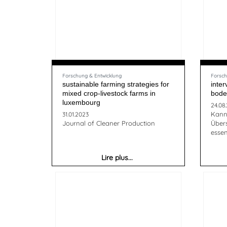
Forschung & Entwicklung
Forsch
sustainable farming strategies for
inte
mixed crop-livestock farms in
bode
luxembourg
24.08
Kann
31.01.2023
Journal of Cleaner Production
Über
essen
Lire plus...