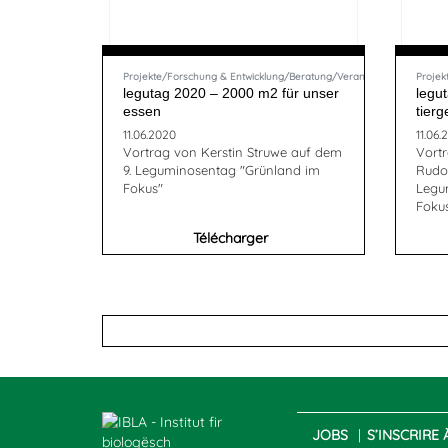
Projekte/Forschung & Entwicklung/Beratung/Veranstaltungsberichte
Projek
legutag 2020 – 2000 m2 für unser
legu
essen
tierg
11.06.2020
11.06.
Vortrag von Kerstin Struwe auf dem
Vort
9. Leguminosentag "Grünland im
Rudol
Fokus"
Legu
Foku
Télécharger
JOBS
S’INSCRIRE