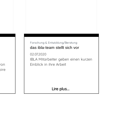
Forschung & Entwicklung/Beratung
das ibla-team stellt sich vor
02.07.2020
IBLA Mitarbeiter geben einen kurzen
 von
Einblick in ihre Arbeit
oire
Lire plus...