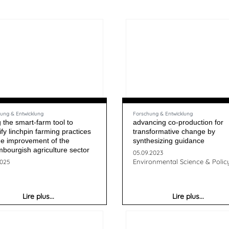
ung & Entwicklung
Forschung & Entwicklung
 the smart-farm tool to
advancing co-production for
ify linchpin farming practices
transformative change by
he improvement of the
synthesizing guidance
bourgish agriculture sector
05.09.2023
Environmental Science & Polic
2025
Lire plus...
Lire plus...