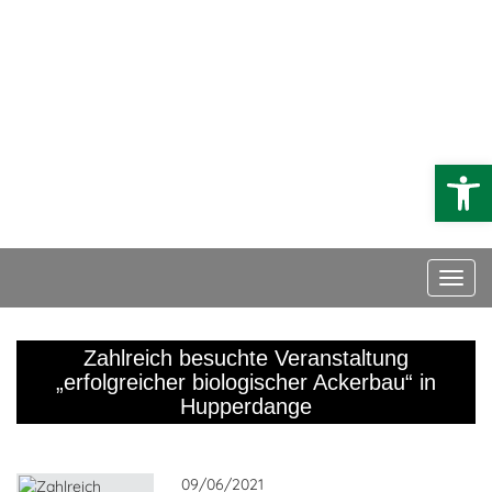
DE
EN
FR
Conseil
Faites un don
Open
Zahlreich besuchte Veranstaltung
„erfolgreicher biologischer Ackerbau“ in
Hupperdange
09/06/2021