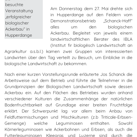
Am Donnerstag dem 27. Mai drehte sich
in Hupperdange auf den Feldern vom
Demonstrationsbetrieb „Schanck-Haff“
alles um den biologischen
Ackerbau. Begleitet von jeweils einem
landwirtschaftlichen Berater des IBLA
(Institut fir biologësch Landwirtschaft an
Agrarkultur a.s.b.l.) kamen zwei Gruppen von interessierten
Landwirten über den Tag verteilt zu Besuch, um Einblicke in die
biologische Landwirtschaft zu bekommen.
Nach einer kurzen Vorstellungsrunde erläuterte Jos Schanck die
Arbeitsweise auf dem Betrieb und führte die Teilnehmer in die
Grundprinzipien der Biologischen Landwirtschaft sowie dessen
Ackerbau ein. Auf den Flächen des Betriebes wurden anhand
verschiedener Kulturen die Zusammenhänge der natürlichen
Bodenfruchtbarkeit auf Grundlage einer breiten Fruchtfolge
erklärt. Der Schwerpunkt lag vor allem beim Anbau von
Feldfuttermischungen und Mischkulturen (z.b Triticale-Erbsen-
Gemenge) welche Leguminosen enthalten. Sowohl
Körnerleguminosen wie Ackerbohnen und Erbsen, als auch die
Futterleguminosen Kleegras und Luzerne sind durch die