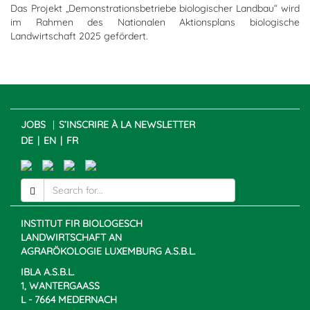
Das Projekt „Demonstrationsbetriebe biologischer Landbau“ wird
im Rahmen des Nationalen Aktionsplans biologische
Landwirtschaft 2025 gefördert.
JOBS
S’INSCRIRE À LA NEWSLETTER
DE
EN
FR
INSTITUT FIR BIOLOGESCH
LANDWIRTSCHAFT AN
AGRARÖKOLOGIE LUXEMBURG A.S.B.L.
IBLA A.S.B.L.
1, WANTERGAASS
L - 7664 MEDERNACH