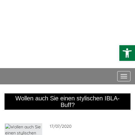
DE
EN
FR
Conseil
Faites un don
Open
Wollen auch Sie einen stylischen IBLA-
Buff?
17/07/2020