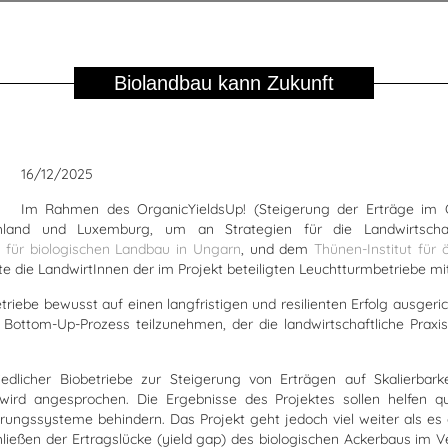
Biolandbau kann Zukunft
16/12/2025
Im Rahmen des OrganicYieldsUp! (Steigerung der Erträge im Ö
schland und Luxemburg, um an Strategien für die Landwirtsch
 für biologischen Landbau in Ungarn
, und dem
Thünen-Institut für
 die LandwirtInnen der im Projekt beteiligten Leuchtturmbetriebe mi
Betriebe bewusst auf einen langfristigen und resilienten Erfolg ausg
ottom-Up-Prozess teilzunehmen, der die landwirtschaftliche Praxis
hiedlicher Biobetriebe zur Steigerung von Erträgen auf Skalierba
wird angesprochen. Die Ergebnisse des Projektes sollen helfen qu
ungssysteme behindern. Das Projekt geht jedoch viel weiter als es
hließen der Ertragslücke (yield gap) des biologischen Ackerbaus im V