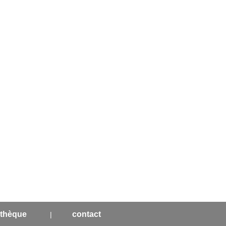
DE
EN
FR
Conseil
Faites un don
thèque
contact