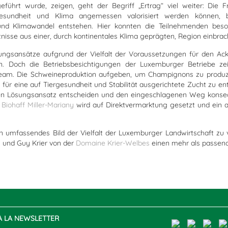
ührt wurde, zeigen, geht der Begriff „Ertrag“ viel weiter: Die F
 Gesundheit und Klima angemessen valorisiert werden können,
 und Klimawandel entstehen. Hier konnten die Teilnehmenden bes
tnisse aus einer, durch kontinentales Klima geprägten, Region einbrac
ngsansätze aufgrund der Vielfalt der Voraussetzungen für den Ack
en. Doch die Betriebsbesichtigungen der Luxemburger Betriebe z
ream. Die Schweineproduktion aufgeben, um Champignons zu produz
für eine auf Tiergesundheit und Stabilität ausgerichtete Zucht zu en
nen Lösungsansatz entscheiden und den eingeschlagenen Weg konseq
m
Biohaff Miller-Mariany
wird auf Direktvermarktung gesetzt und ein 
umfassendes Bild der Vielfalt der Luxemburger Landwirtschaft zu v
y und Guy Krier von der
Domaine Krier-Welbes
einen mehr als passend
 À LA NEWSLETTER