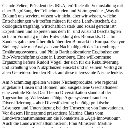
Claude Felten, Präsident des IBLA, eröffnete die Veranstaltung mit
einer Begrüßung der Teilnehmenden und Vortragenden: „Was die
Zukunft uns serviert, wissen wir nicht, aber wir wissen, welche
Entscheidungen wir treffen müssen für eine Landwirtschaft, die
ökologisch tragfähig, wirtschaftlich stark und sozial gerecht ist“.
Expertinnen und Experten aus dem In- und Ausland beschäftigten
sich am Vormittag mit der Entwicklung des Biomarkts. Dr. Jürn
Sanders gab einen Überblick über den Biomarkt in Europa. Evelyne
Stoll ergänzte mit Analysen zur Nachhaltigkeit des Luxemburger
Ernährungssystems, und Philip Barth präsentierte Ergebnisse zur
Bio-Wertschöpfungskette in Luxemburg. Eine willkommene
Ergänzung lieferte Rudolf Vögel, der sich für die Rekultivierung
und Erhaltung von Nutzpflanzen einsetzt und in seinem Vortrag zu
alten Getreidesorten den Blick auf diese interessante Nische lenkte.
Am Nachmittag spielten weitere Nischenprodukte, wie regional
angebaute Linsen und Bohnen, und ausgefallene Geschäftsideen
eine zentrale Rolle. Das Thema Diversifikation stand auf der
Tagesordnung. Widerstandsfähige Agrarsysteme brauchen
Diversifizierung – aber Diversifizierung benötigt praktische
Lösungen und Unterstützung bei der Umsetzung von Innovationen.
Vor diesem Hintergrund präsentierte Martine Claus vom
Landwirtschaftsministerium die Kontaktstelle „Agri-Innovatioun“.
Auch die Landwirtschaftsministerin, Frau Ministerin Martine