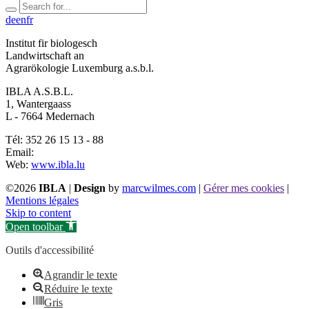
de
en
fr
Institut fir biologesch
Landwirtschaft an
Agrarökologie Luxemburg a.s.b.l.
IBLA A.S.B.L.
1, Wantergaass
L - 7664 Medernach
Tél: 352 26 15 13 - 88
Email:
Web:
www.ibla.lu
©2026
IBLA
|
Design
by
marcwilmes.com
|
Gérer mes cookies
|
Mentions légales
Skip to content
Open toolbar
Outils d'accessibilité
Agrandir le texte
Réduire le texte
Gris