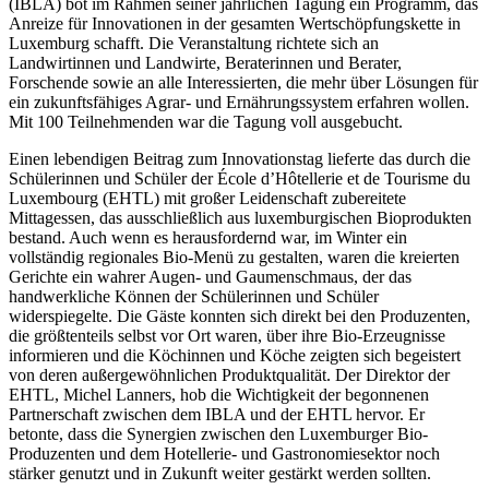
(IBLA) bot im Rahmen seiner jährlichen Tagung ein Programm, das
Anreize für Innovationen in der gesamten Wertschöpfungskette in
Luxemburg schafft. Die Veranstaltung richtete sich an
Landwirtinnen und Landwirte, Beraterinnen und Berater,
Forschende sowie an alle Interessierten, die mehr über Lösungen für
ein zukunftsfähiges Agrar- und Ernährungssystem erfahren wollen.
Mit 100 Teilnehmenden war die Tagung voll ausgebucht.
Einen lebendigen Beitrag zum Innovationstag lieferte das durch die
Schülerinnen und Schüler der École d’Hôtellerie et de Tourisme du
Luxembourg (EHTL) mit großer Leidenschaft zubereitete
Mittagessen, das ausschließlich aus luxemburgischen Bioprodukten
bestand. Auch wenn es herausfordernd war, im Winter ein
vollständig regionales Bio-Menü zu gestalten, waren die kreierten
Gerichte ein wahrer Augen- und Gaumenschmaus, der das
handwerkliche Können der Schülerinnen und Schüler
widerspiegelte. Die Gäste konnten sich direkt bei den Produzenten,
die größtenteils selbst vor Ort waren, über ihre Bio-Erzeugnisse
informieren und die Köchinnen und Köche zeigten sich begeistert
von deren außergewöhnlichen Produktqualität. Der Direktor der
EHTL, Michel Lanners, hob die Wichtigkeit der begonnenen
Partnerschaft zwischen dem IBLA und der EHTL hervor. Er
betonte, dass die Synergien zwischen den Luxemburger Bio-
Produzenten und dem Hotellerie- und Gastronomiesektor noch
stärker genutzt und in Zukunft weiter gestärkt werden sollten.