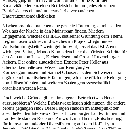
Hansen, ging in ihrem Grußwort auf die enorme Kraft der
Kreativität jeder einzelnen Betriebsleiterin und jedes einzelnen
Betriebsleiters ein und unterstrich die vorhandenen
Unterstützungsmöglichkeiten.
Nischenprodukte brauchen eine gezielte Förderung, damit sie den
Weg aus der Nische in den Mainstream finden. Mit dem
Engagement, welches das IBLA seit seiner Gründung dem Thema
Leguminosen widmet, und welches im Projekt „Leguminosen-
Wertschöpfungskette“ weitergeführt wird, leistet das IBLA einen
wichtigen Beitrag. Manon Kinn beleuchtete die nächsten Schritte für
den Anbau von Linsen, Kichererbsen und Co. auf Luxemburger
Äckern. Der online zugeschaltete Experte Peter Heller aus
Oberfranken teilte sein Wissen zur Reinigung von
Körnerleguminosen und Samuel Glauser aus dem Schweizer Jura
ergänzte mit praktischen Erfahrungen, wie eine effiziente Reinigung
von Hülsenfrüchten und weiteren Saaten genossenschaftlich
organisiert werden kann.
Doch welche Gründe gibt es, im eigenen Betrieb etwas Neues
auszuprobieren? Welche Erfolgswege lassen sich nutzen, die andere
bereits gegangen sind? Diese Fragen standen im Mittelpunkt der
abschließenden Interviews. Sechs Luxemburger Landwirtinnen und
Landwirte standen Rede und Antwort zum Thema „Entscheidung
für Innovation und/oder Diversifizierung auf dem Hof“. Lynn
Jemming, Jeff Weydert, Marc Jacobs, André Zewen, Josy Thill und