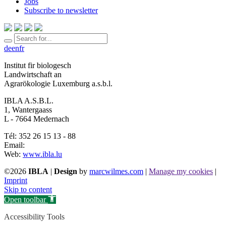
Jobs
Subscribe to newsletter
de
en
fr
Institut fir biologesch
Landwirtschaft an
Agrarökologie Luxemburg a.s.b.l.
IBLA A.S.B.L.
1, Wantergaass
L - 7664 Medernach
Tél: 352 26 15 13 - 88
Email:
Web:
www.ibla.lu
©2026
IBLA
|
Design
by
marcwilmes.com
|
Manage my cookies
|
Imprint
Skip to content
Open toolbar
Accessibility Tools