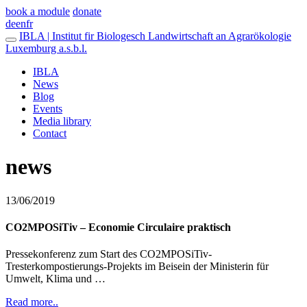
book a module
donate
de
en
fr
IBLA | Institut fir Biologesch Landwirtschaft an Agrarökologie
Luxemburg a.s.b.l.
IBLA
News
Blog
Events
Media library
Contact
news
13/06/2019
CO2MPOSiTiv – Economie Circulaire praktisch
Pressekonferenz zum Start des CO2MPOSiTiv-
Tresterkompostierungs-Projekts im Beisein der Ministerin für
Umwelt, Klima und …
Read more..