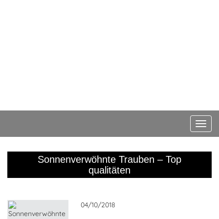
DE
EN
FR
book a module
donate
Sonnenverwöhnte Trauben – Top
qualitäten
04/10/2018