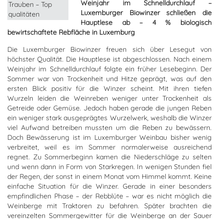
Weinjahr im Schnelldurchlauf –
Luxemburger Biowinzer schließen die
Hauptlese ab – 4 % biologisch
bewirtschaftete Rebfläche in Luxemburg
Die Luxemburger Biowinzer freuen sich über Lesegut von
höchster Qualität. Die Hauptlese ist abgeschlossen. Nach einem
Weinjahr im Schnelldurchlauf folgte ein früher Lesebeginn. Der
Sommer war von Trockenheit und Hitze geprägt, was auf den
ersten Blick positiv für die Winzer scheint. Mit ihren tiefen
Wurzeln leiden die Weinreben weniger unter Trockenheit als
Getreide oder Gemüse. Jedoch haben gerade die jungen Reben
ein weniger stark ausgeprägtes Wurzelwerk, weshalb die Winzer
viel Aufwand betreiben mussten um die Reben zu bewässern.
Doch Bewässerung ist im Luxemburger Weinbau bisher wenig
verbreitet, weil es im Sommer normalerweise ausreichend
regnet. Zu Sommerbeginn kamen die Niederschläge zu selten
und wenn dann in Form von Starkregen. In wenigen Stunden fiel
der Regen, der sonst in einem Monat vom Himmel kommt. Keine
einfache Situation für die Winzer. Gerade in einer besonders
empfindlichen Phase – der Rebblüte – war es nicht möglich die
Weinberge mit Traktoren zu befahren. Später brachten die
vereinzelten Sommergewitter für die Weinberge an der Sauer