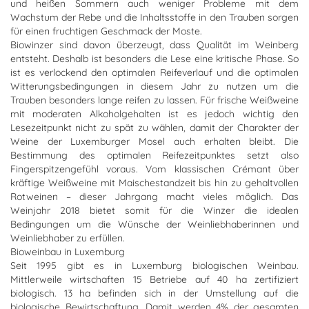
und heißen Sommern auch weniger Probleme mit dem
Wachstum der Rebe und die Inhaltsstoffe in den Trauben sorgen
für einen fruchtigen Geschmack der Moste.
Biowinzer sind davon überzeugt, dass Qualität im Weinberg
entsteht. Deshalb ist besonders die Lese eine kritische Phase. So
ist es verlockend den optimalen Reifeverlauf und die optimalen
Witterungsbedingungen in diesem Jahr zu nutzen um die
Trauben besonders lange reifen zu lassen. Für frische Weißweine
mit moderaten Alkoholgehalten ist es jedoch wichtig den
Lesezeitpunkt nicht zu spät zu wählen, damit der Charakter der
Weine der Luxemburger Mosel auch erhalten bleibt. Die
Bestimmung des optimalen Reifezeitpunktes setzt also
Fingerspitzengefühl voraus. Vom klassischen Crémant über
kräftige Weißweine mit Maischestandzeit bis hin zu gehaltvollen
Rotweinen – dieser Jahrgang macht vieles möglich. Das
Weinjahr 2018 bietet somit für die Winzer die idealen
Bedingungen um die Wünsche der Weinliebhaberinnen und
Weinliebhaber zu erfüllen.
Bioweinbau in Luxemburg
Seit 1995 gibt es in Luxemburg biologischen Weinbau.
Mittlerweile wirtschaften 15 Betriebe auf 40 ha zertifiziert
biologisch. 13 ha befinden sich in der Umstellung auf die
biologische Bewirtschaftung. Damit werden 4% der gesamten