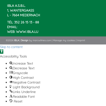
IBLA A.S.B.L.
1, WANTERGAASS
L - 7664 MEDERNACH
TÉL: 352 26 15 13 - 88
EMAIL:
WEB:
WWW.IBLA.LU
©2026
IBLA
|
Design
by
marcwilmes.com
|
Manage my cookies
|
Imprint
Skip to content
Open
toolbar
Accessibility Tools
Increase Text
Decrease Text
Grayscale
High Contrast
Negative Contrast
Light Background
Links Underline
Readable Font
Reset