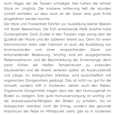
auch Hagel, der die Tauben schädigte. Hier hatten die Winzer
Glück im Unglück. Die trockene Witterung ließ die Wunden
schnell verheilen, so dass auch an der Sauer eine gute Ernte
eingefahren werden konnte.
Die Hitze und Trockenheit führten zur Ausbildung kleiner Beeren
mit fester Beerenhaut. Die früh einsetzende Reife brachte hohe
Zuckergehalte. Doch Zucker in den Trauben sagt wenig über die
Qualität der Moste und der späteren Weine aus. Denn für einen
harmonischen Wein oder Crémant ist auch die Ausbildung von
Aromavorstufen und einer ansprechenden Säure von
entscheidender Bedeutung. Wichtig sind ein ausgeglichenes
Rebenwachstum und die Beschränkung der Erntemenge, denn
sonst führen die heißen Temperaturen zu sinkenden
Säurewerten und die Weine verlieren später an Ausdruckskraft
und Länge. Im biologischen Weinbau wird ausschließlich mit
organischen Düngemitteln gedüngt. Das ist nicht nur gut für die
Umwelt, sondern hilft in trockenen Jahren auch den Reben.
Organische Düngemittel tragen dazu bei, den Humusgehalt im
Boden zu steigern. Eine gute Humusversorgung ist wichtig um
die Wasserspeicherfähigkeit der Böden zu erhalten. Da im
biologischen Weinbau nicht der Ertrag, sondern das gesunde
Wachstum der Rebe im Mittelpunkt steht, gibt es in trockenen