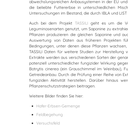
abwechslungsreichen Anbausystemen in der EU und d
die beliebte Futtererbse in unterschiedlichen Mi
Untersuchungen im Bestand, die durch IBLA und LIST e
Auch bei dem Projekt
TASSILI
geht es um die Vor
Leguminosenarten genutzt, um Saponine zu extrahieren
Pflanzen produzieren die gleichen Saponine und auc
Auswertung von Daten aus früheren Projekten füh
Bedingungen, unter denen diese Pflanzen wachsen, 
TASSILI Daten für weitere Studien zur Herstellung 
Extrakte werden aus verschiedenen Sorten der genan
potenziell unterschiedlicher fungizider Wirkung geg
Botrytis cinerea (ein Grauschimmel im Weinbau), Fu
Getreideanbau. Durch die Prüfung einer Reihe von E
fungiziden Aktivität herstellen. Darüber hinaus we
Pflanzenschutzstrategien beitragen.
Weitere Bilder finden Sie hier:
Hafer-Erbsen-Gemenge
Feldbegehung
Versuchsfeld