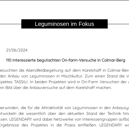
Leguminosen im Fokus
21/06/2024
110 Interessierte begutachten On-farm-Versuche in Colmar-Berg
besuchten die Abendfeldbegehung auf dem Karelshaff in Colmar-Ber
n Anbau von Leguminosen in Mischkultur. Zum einen Stand die Vor
ktes TASSILI. In beiden Projekten wird in On-Farm Versuchen der 
ein Bild über die Anbauversuche auf dem Karelshaff machen.
berwinden, die für die Attraktivität von Leguminosen in den Anbaus
wickeln die wesentlich über den aktuellen Stand der Technik hi
sen. LEGENDARY wird dabei Netzwerke von Interessengruppen aufbau
Ergebnisse des Projektes in die Praxis einfließen. LEGENDARY wir