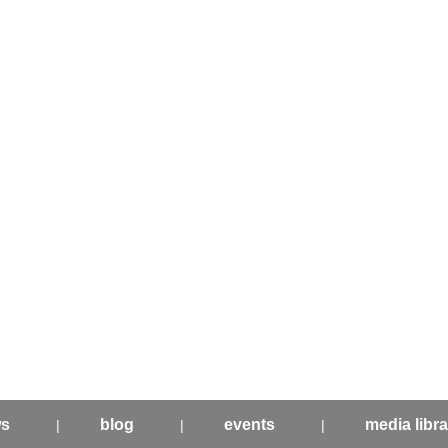
s
blog
events
media libra