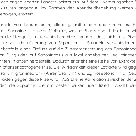
en angegliederten Ländern beisteuern. Auf dem luxemburgischen S
schkulturen angebaut. Im Rahmen der Abendfeldbegehung werden di
rfolgen, erörtert.
teile von Leguminosen, allerdings mit einem anderen Fokus. Hi
. Saponine sind kleine Moleküle, welche Pflanzen vor Infektionen wie 
h die Menge ist unterschiedlich. Hinzu kommt, dass nicht alle Pil
rte zur Identifizierung von Saponinen in Stängeln verschiedener
ebenfalls einen Einfluss auf die Zusammensetzung des Saponinpool
von Fungiziden auf Saponinbasis aus lokal angebauten Leguminosen 
nten Pflanzen hergestellt. Dadurch entsteht eine Reihe von Extrak
en pflanzenpathogene Pilze. Die Wirksamkeit dieser Extrakte wird ge
sarium graminearum (Ährenfusarium) und Zymoseptoria tritici (Septo
xtrakten gegen diese Pilze wird TASSILI eine Korrelation zwischen 
rden die Saponine, die am besten wirken, identifiziert. TASSILI w