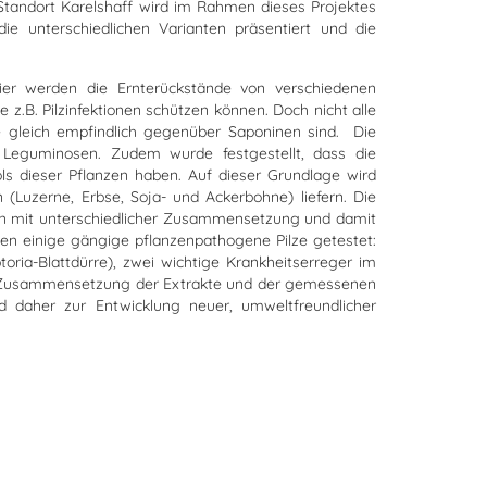
tandort Karelshaff wird im Rahmen dieses Projektes
e unterschiedlichen Varianten präsentiert und die
er werden die Ernterückstände von verschiedenen
z.B. Pilzinfektionen schützen können. Doch nicht alle
ze gleich empfindlich gegenüber Saponinen sind. Die
 Leguminosen. Zudem wurde festgestellt, dass die
s dieser Pflanzen haben. Auf dieser Grundlage wird
(Luzerne, Erbse, Soja- und Ackerbohne) liefern. Die
ten mit unterschiedlicher Zusammensetzung und damit
gen einige gängige pflanzenpathogene Pilze getestet:
ria-Blattdürre), zwei wichtige Krankheitserreger im
der Zusammensetzung der Extrakte und der gemessenen
ird daher zur Entwicklung neuer, umweltfreundlicher