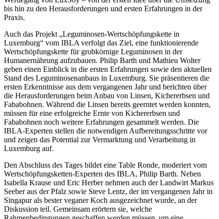
bis hin zu den Herausforderungen und ersten Erfahrungen in der
Praxis.
Auch das Projekt „Leguminosen-Wertschöpfungskette in
Luxemburg“ vom IBLA verfolgt das Ziel, eine funktionierende
Wertschöpfungskette für grobkörnige Leguminosen in der
Humanernährung aufzubauen. Philip Barth und Mathieu Wolter
geben einen Einblick in die ersten Erfahrungen sowie den aktuellen
Stand des Leguminosenanbaus in Luxemburg. Sie präsentieren die
ersten Erkenntnisse aus dem vergangenen Jahr und berichten über
die Herausforderungen beim Anbau von Linsen, Kichererbsen und
Fababohnen. Während die Linsen bereits geerntet werden konnten,
müssen für eine erfolgreiche Ernte von Kichererbsen und
Fababohnen noch weitere Erfahrungen gesammelt werden. Die
IBLA-Experten stellen die notwendigen Aufbereitungsschritte vor
und zeigen das Potential zur Vermarktung und Verarbeitung in
Luxemburg auf.
Den Abschluss des Tages bildet eine Table Ronde, moderiert vom
Wertschöpfungsketten-Experten des IBLA, Philip Barth. Neben
Isabella Krause und Eric Herber nehmen auch der Landwirt Markus
Seeber aus der Pfalz sowie Steve Lentz, der im vergangenen Jahr in
Singapur als bester veganer Koch ausgezeichnet wurde, an der
Diskussion teil. Gemeinsam erörtern sie, welche
Rahmenbedingungen geschaffen werden müssen, um eine