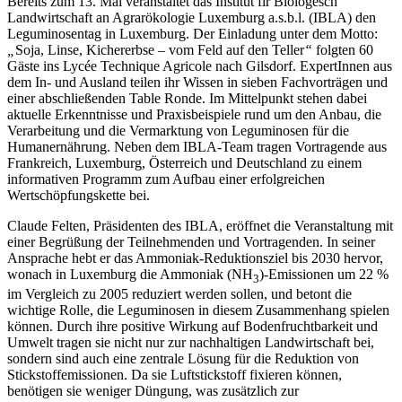
Bereits zum 13. Mal veranstaltet das Institut fir Biologesch
Landwirtschaft an Agrarökologie Luxemburg a.s.b.l. (IBLA) den
Leguminosentag in Luxemburg. Der Einladung unter dem Motto:
„
Soja, Linse, Kichererbse – vom Feld auf den Teller
“
folgten 60
Gäste ins Lycée Technique Agricole nach Gilsdorf. ExpertInnen aus
dem In- und Ausland teilen ihr Wissen in sieben Fachvorträgen und
einer abschließenden Table Ronde. Im Mittelpunkt stehen dabei
aktuelle Erkenntnisse und Praxisbeispiele rund um den Anbau, die
Verarbeitung und die Vermarktung von Leguminosen für die
Humanernährung. Neben dem IBLA-Team tragen Vortragende aus
Frankreich, Luxemburg, Österreich und Deutschland zu einem
informativen Programm zum Aufbau einer erfolgreichen
Wertschöpfungskette bei.
Claude Felten, Präsidenten des IBLA, eröffnet die Veranstaltung mit
einer Begrüßung der Teilnehmenden und Vortragenden. In seiner
Ansprache hebt er das Ammoniak-Reduktionsziel bis 2030 hervor,
wonach in Luxemburg die Ammoniak (NH
)-Emissionen um 22 %
3
im Vergleich zu 2005 reduziert werden sollen, und betont die
wichtige Rolle, die Leguminosen in diesem Zusammenhang spielen
können. Durch ihre positive Wirkung auf Bodenfruchtbarkeit und
Umwelt tragen sie nicht nur zur nachhaltigen Landwirtschaft bei,
sondern sind auch eine zentrale Lösung für die Reduktion von
Stickstoffemissionen. Da sie Luftstickstoff fixieren können,
benötigen sie weniger Düngung, was zusätzlich zur