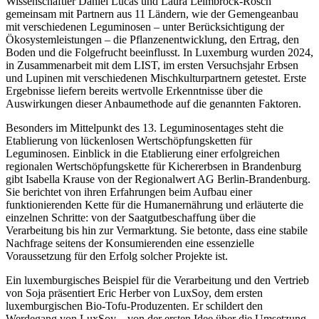
Wissenschaftler Daniel Lucas und Laura Leimbrock-Rosch
gemeinsam mit Partnern aus 11 Ländern, wie der Gemengeanbau
mit verschiedenen Leguminosen – unter Berücksichtigung der
Ökosystemleistungen – die Pflanzenentwicklung, den Ertrag, den
Boden und die Folgefrucht beeinflusst. In Luxemburg wurden 2024,
in Zusammenarbeit mit dem LIST, im ersten Versuchsjahr Erbsen
und Lupinen mit verschiedenen Mischkulturpartnern getestet. Erste
Ergebnisse liefern bereits wertvolle Erkenntnisse über die
Auswirkungen dieser Anbaumethode auf die genannten Faktoren.
Besonders im Mittelpunkt des 13. Leguminosentages steht die
Etablierung von lückenlosen Wertschöpfungsketten für
Leguminosen. Einblick in die Etablierung einer erfolgreichen
regionalen Wertschöpfungskette für Kichererbsen in Brandenburg
gibt Isabella Krause von der Regionalwert AG Berlin-Brandenburg.
Sie berichtet von ihren Erfahrungen beim Aufbau einer
funktionierenden Kette für die Humanernährung und erläuterte die
einzelnen Schritte: von der Saatgutbeschaffung über die
Verarbeitung bis hin zur Vermarktung. Sie betonte, dass eine stabile
Nachfrage seitens der Konsumierenden eine essenzielle
Voraussetzung für den Erfolg solcher Projekte ist.
Ein luxemburgisches Beispiel für die Verarbeitung und den Vertrieb
von Soja präsentiert Eric Herber von LuxSoy, dem ersten
luxemburgischen Bio-Tofu-Produzenten. Er schildert den
Werdegang von LuxSoy – von der ersten Idee über die Umsetzung