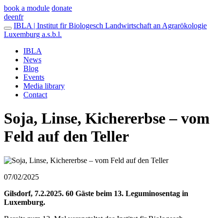
book a module
donate
de
en
fr
IBLA | Institut fir Biologesch Landwirtschaft an Agrarökologie
Luxemburg a.s.b.l.
IBLA
News
Blog
Events
Media library
Contact
Soja, Linse, Kichererbse – vom
Feld auf den Teller
07/02/2025
Gilsdorf, 7.2.2025. 60 Gäste beim 13. Leguminosentag in
Luxemburg.