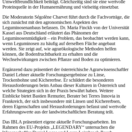
Umweltfreundlichkeit beiträgt. Gleichzeitig sind sie eine wertvolle
Proteinquelle in der Humanernährung und vielseitig einsetzbar.
Die Moderatorin Ségolène Charvet führt durch die Fachvorträge, die
sich zunächst mit den agronomischen Aspekten des
Leguminosenanbaus befassen. Dr. Maria Finckh von der Universität
Kassel aus Deutschland erläutert das Phänomen der
Leguminosenmüdigkeit – ein Problem, das beobachtet werden kann,
wenn Leguminosen zu häufig auf derselben Fläche angebaut
werden. Sie zeigt auf, wie agrarökologische Methoden helfen
können, die Bodenfruchtbarkeit zu erhalten und die
Wechselwirkungen zwischen Pflanze und Boden zu optimieren.
Ergänzend dazu präsentiert der österreichische Agrarwissenschaftler
Daniel Lehner aktuelle Forschungsergebnisse zu Linse,
Trockenbohne und Kichererbse. Er schildert die besonderen
Herausforderungen beim Anbau dieser Kulturen in Österreich und
welche Strategien sich in der Praxis bewährt haben. Weitere
Einblicke bietet Bastien Remurier, Berater bei Terres Innovia in
Frankreich, der sich insbesondere mit Linsen und Kichererbsen,
deren Eigenschaften und Herausforderungen befasst und wertvolle
Erfahrungswerte aus der landwirtschaftlichen Beratung teilt.
Das IBLA präsentiert eigene aktuelle Forschungsarbeiten. Im
Rahmen des EU-Projekts „LEGENDARY“ untersuchen die