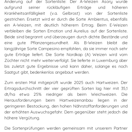
Änderung auf der Sortenliste: Der A-Weizen Asory wurde
aufgrund seiner rückläufigen Erträge und höheren
Krankheitsanfälligkeit (v.a. Gelbrost) von der Sortenliste
gestrichen. Ersetzt wird er durch die Sorte Ambientus, ebenfalls
ein A-Weizen, mit deutlich höherem Ertrag. Beim E-Weizen
verbleiben die Sorten Emotion und Aurelius auf der Sortenliste.
Beide sind begrannt und überzeugen durch dichte Bestände und
eine gute Pflanzengesundheit. Als B-Weizen bleibt die
langjährige Sorte Campesino empfohlen, da sie immer noch sehr
gute Erträge liefert. Die Sorte Nordkap (A) Weizen wird vom
Züchter nicht mehr weiterverfolgt. Sie lieferte in Luxemburg aber
bis zuletzt gute Ergebnisse und kann daher, solange es noch
Saatgut gibt, bedenkenlos angebaut werden.
Zum ersten Mal mitgeprüft wurde 2025 auch Hartweizen. Der
Ertragsdurchschnitt der vier geprüften Sorten lag hier mit 35,1
dt/ha etwa 25% niedriger als beim Weichweizen. Die
Herausforderungen beim Hartweizenanbau liegen in der
geringeren Bestockung, den hohen Nährstoffanforderungen und
der erhöhten Auswuchsgefahr. Dem gegenüber steht jedoch die
höhere Vergütung.
Die Sortenprüfungen werden gemeinsam mit unserem Partner