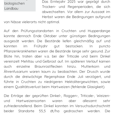
Das Erntejahr 2025 war geprägt durch
Trocken- und Regenperioden, die sich
abwechselten. Vor allem zur Aussaat im
Herbst waren die Bedingungen aufgrund
von Nässe vielerorts nicht optimal.
Auf den Prüfungsstandorten in Cruchten und Hupperdange
konnte dennoch Ende Oktober unter günstigen Bedingungen
ausgesät werden. Die Bestände liefen gleichmäßig auf und
konnten im Frühjahr gut bestocken. In puncto
Pflanzenkrankheiten waren die Bestände lange sehr gesund. Zur
Blüte hin, traten aber v.a. bei der Triticale und beim Dinkel
vereinzelt Mehltau und Gelbrost auf. Im späteren Verlauf kamen
auch einzelne Braunrostflecken hinzu. Mutterkorn und
Ährenfusarium waren kaum zu beobachten. Der Drusch wurde
durch die dreiwöchige Regenphase Ende Juli verzögert, und
führte in Cruchten zu niedrigeren Hektolitergewichten, sowie
einem Qualitätsverlust beim Hartweizen (fehlende Glasigkeit).
Die Erträge der geprüften Dinkel-, Roggen-, Triticale-, Weizen-
und Hartweizensorten waren aber allesamt sehr
zufriedenstellend. Beim Dinkel konnten im Versuchsdurchschnitt
beider Standorte 55,5 dt/ha gedroschen werden. Die