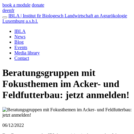
book a module
donate
de
en
fr
IBLA | Institut fir Biologesch Landwirtschaft an Agrarökologie
Luxemburg a.s.b.l.
IBLA
News
Blog
Events
Media library
Contact
Beratungsgruppen mit
Fokusthemen im Acker- und
Feldfutterbau: jetzt anmelden!
06/12/2022