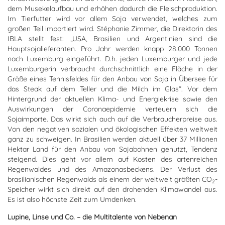
dem Musekelaufbau und erhöhen dadurch die Fleischproduktion.
Im Tierfutter wird vor allem Soja verwendet, welches zum
großen Teil importiert wird. Stéphanie Zimmer, die Direktorin des
IBLA stellt fest: „USA, Brasilien und Argentinien sind die
Hauptsojalieferanten. Pro Jahr werden knapp 28.000 Tonnen
nach Luxemburg eingeführt. D.h. jeden Luxemburger und jede
Luxemburgerin verbraucht durchschnittlich eine Fläche in der
Größe eines Tennisfeldes für den Anbau von Soja in Übersee für
das Steak auf dem Teller und die Milch im Glas“. Vor dem
Hintergrund der aktuellen Klima- und Energiekrise sowie den
Auswirkungen der Coronaepidemie verteuern sich die
Sojaimporte. Das wirkt sich auch auf die Verbraucherpreise aus.
Von den negativen sozialen und ökologischen Effekten weltweit
ganz zu schweigen. In Brasilien werden aktuell über 37 Millionen
Hektar Land für den Anbau von Sojabohnen genutzt, Tendenz
steigend. Dies geht vor allem auf Kosten des artenreichen
Regenwaldes und des Amazonasbeckens. Der Verlust des
brasilianischen Regenwalds als einem der weltweit größten CO
-
2
Speicher wirkt sich direkt auf den drohenden Klimawandel aus.
Es ist also höchste Zeit zum Umdenken.
Lupine, Linse und Co. – die Multitalente von Nebenan