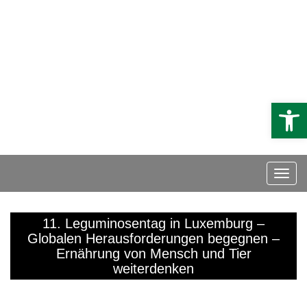
DE
EN
FR
book a module
donate
Open
11. Leguminosentag in Luxemburg –
Globalen Herausforderungen begegnen –
Ernährung von Mensch und Tier
weiterdenken