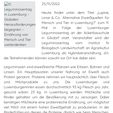
25/11/2022
Heute findet unter dem Titel „Lupine,
Linse & Co.: Alternative Eiweißquellen für
Mensch und Tier in Luxemburg?“ zum 11.
Mal in Folge der Luxemburger
Leguminosentag an der Ackerbauschule
in Gilsdorf statt. Veranstaltet wird der
Leguminosentag vom Institut fir
Biologësch Landwirtschaft an Agrarkultur
Luxemburg als Hybridveranstaltung, d.h.
die Teilnehmenden können sowohl vor Ort live dabei sein.
Leguminosen sind eiweißreiche Pflanzen wie Erbsen, Bohnen und
Linsen. Ein Hauptbaustein unserer Nahrung ist Eiweiß auch
Protein genannt. Proteine nehmen wir hauptsächlich über Fleisch
und Milchprodukte zu uns. Die Luxemburger und
Luxemburgerinnen essen durchschnittlich 93 kg Fleisch pro Jahr,
gesund wären 23 kg. In Luxemburg werden Milchkühe und
Rinder gehalten um die Bevölkerung mit zu versorgen. Dabei
benötigen Milchkühe eine proteinreiche Ernährung, um möglichst
viel Milch mit einem hohen Eiweißgehalt zu produzieren. In der
Rinderfütterung dienen die Proteine, ähnlich wie beim Menschen,